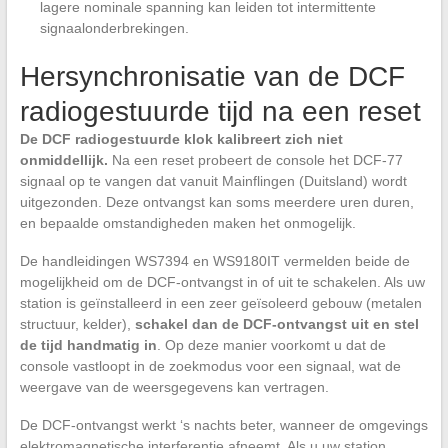
lagere nominale spanning kan leiden tot intermittente
signaalonderbrekingen.
Hersynchronisatie van de DCF
radiogestuurde tijd na een reset
De DCF radiogestuurde klok kalibreert zich niet
onmiddellijk.
Na een reset probeert de console het DCF-77
signaal op te vangen dat vanuit Mainflingen (Duitsland) wordt
uitgezonden. Deze ontvangst kan soms meerdere uren duren,
en bepaalde omstandigheden maken het onmogelijk.
De handleidingen WS7394 en WS9180IT vermelden beide de
mogelijkheid om de DCF-ontvangst in of uit te schakelen. Als uw
station is geïnstalleerd in een zeer geïsoleerd gebouw (metalen
structuur, kelder),
schakel dan de DCF-ontvangst uit en stel
de tijd handmatig in
. Op deze manier voorkomt u dat de
console vastloopt in de zoekmodus voor een signaal, wat de
weergave van de weersgegevens kan vertragen.
De DCF-ontvangst werkt ‘s nachts beter, wanneer de omgevings
elektromagnetische interferentie afneemt. Als u uw station