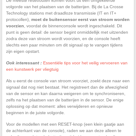
De meeste resetfouten komen voort uit een omgekeerde
volgorde van het plaatsen van de batterijen. Bij de La Crosse
Technology stations met draadloze transmissie (IT en IT+
protocollen),
moet de buitensensor eerst van stroom worden
voorzien
, voordat de binnenconsole wordt ingeschakeld. Dit
punt is geen detail: de sensor begint onmiddellijk met uitzenden
zodra deze van stroom wordt voorzien, en de console heeft
slechts een paar minuten om dit signaal op te vangen tijdens
zijn eigen opstart.
Ook interessant :
Essentiële tips voor het veilig vervoeren van
een kunstwerk per vliegtuig
Als u eerst de console van stroom voorziet, zoekt deze naar een
signaal dat nog niet bestaat. Het registreert dan de afwezigheid
van de sensor en kan daarna weigeren om te synchroniseren,
zelfs na het plaatsen van de batterijen in de sensor. De enige
oplossing op dat moment: alles verwijderen en opnieuw
beginnen in de juiste volgorde.
Voor de modellen met een RESET-knop (een klein gaatje aan
de achterkant van de console), raden we aan deze alleen te