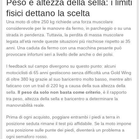
Peso e altezza della sella: i limiti
fisici dettano la scelta
Una moto di oltre 250 kg richiede una forza muscolare
considerevole per le manovre da fermo, in parcheggio o su una
strada in pendenza. Tuttavia, la perdita di massa muscolare
legata all’età rende queste situazioni più rischiose rispetto ai 35
anni. Una caduta da fermo con una macchina pesante può
provocare infortuni seri a livello delle anche o dei polsi.
I feedback sul campo divergono su questo punto: alcuni
motociclisti di 65 anni gestiscono senza difficoltà una Gold Wing
di oltre 380 kg grazie al suo baricentro molto basso, mentre altri
faticano con un trail di 220 kg a causa della sua altezza della
sella.
Il peso da solo non basta come criterio
, è il rapporto
tra peso, altezza della sella e baricentro a determinare la
manovrabilità reale.
Prima di ogni acquisto, poggiare entrambi i piedi a terra in
posizione seduta rimane il test più affidabile. Se la moto impone
una posizione sulle punte dei piedi, diventerà un problema a
ogni semaforo rosso.