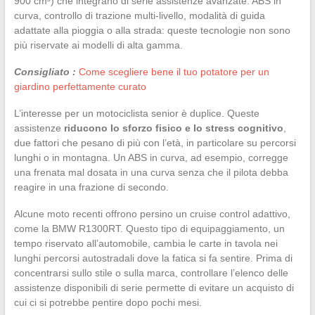
900 cm³) che integrano di serie assistenze avanzate. ABS in
curva, controllo di trazione multi-livello, modalità di guida
adattate alla pioggia o alla strada: queste tecnologie non sono
più riservate ai modelli di alta gamma.
Consigliato :
Come scegliere bene il tuo potatore per un
giardino perfettamente curato
L’interesse per un motociclista senior è duplice. Queste
assistenze
riducono lo sforzo fisico e lo stress cognitivo
,
due fattori che pesano di più con l’età, in particolare su percorsi
lunghi o in montagna. Un ABS in curva, ad esempio, corregge
una frenata mal dosata in una curva senza che il pilota debba
reagire in una frazione di secondo.
Alcune moto recenti offrono persino un cruise control adattivo,
come la BMW R1300RT. Questo tipo di equipaggiamento, un
tempo riservato all’automobile, cambia le carte in tavola nei
lunghi percorsi autostradali dove la fatica si fa sentire. Prima di
concentrarsi sullo stile o sulla marca, controllare l’elenco delle
assistenze disponibili di serie permette di evitare un acquisto di
cui ci si potrebbe pentire dopo pochi mesi.