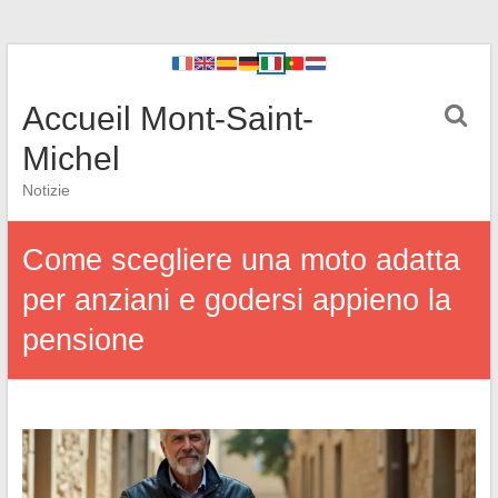
Accueil Mont-Saint-
Michel
Notizie
Come scegliere una moto adatta
per anziani e godersi appieno la
pensione