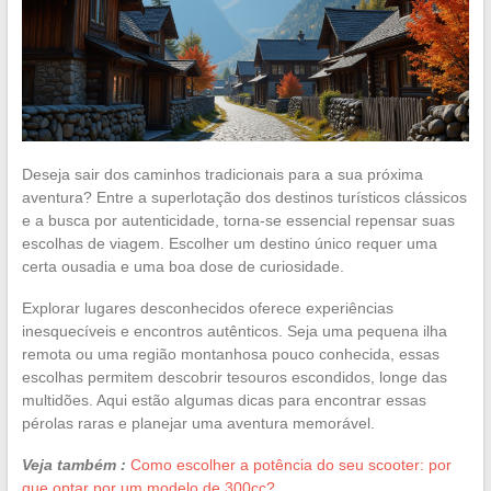
Deseja sair dos caminhos tradicionais para a sua próxima
aventura? Entre a superlotação dos destinos turísticos clássicos
e a busca por autenticidade, torna-se essencial repensar suas
escolhas de viagem. Escolher um destino único requer uma
certa ousadia e uma boa dose de curiosidade.
Explorar lugares desconhecidos oferece experiências
inesquecíveis e encontros autênticos. Seja uma pequena ilha
remota ou uma região montanhosa pouco conhecida, essas
escolhas permitem descobrir tesouros escondidos, longe das
multidões. Aqui estão algumas dicas para encontrar essas
pérolas raras e planejar uma aventura memorável.
Veja também :
Como escolher a potência do seu scooter: por
que optar por um modelo de 300cc?