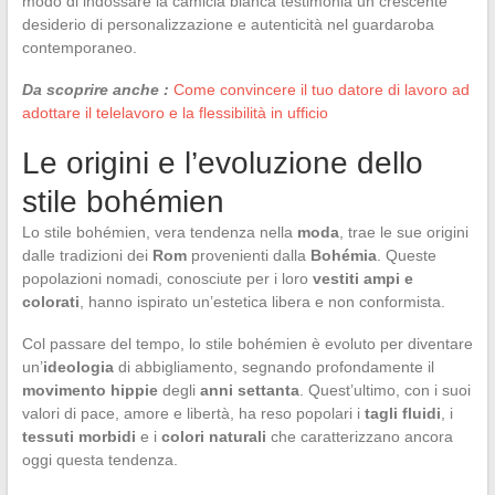
modo di indossare la camicia bianca testimonia un crescente
desiderio di personalizzazione e autenticità nel guardaroba
contemporaneo.
Da scoprire anche :
Come convincere il tuo datore di lavoro ad
adottare il telelavoro e la flessibilità in ufficio
Le origini e l’evoluzione dello
stile bohémien
Lo stile bohémien, vera tendenza nella
moda
, trae le sue origini
dalle tradizioni dei
Rom
provenienti dalla
Bohémia
. Queste
popolazioni nomadi, conosciute per i loro
vestiti ampi e
colorati
, hanno ispirato un’estetica libera e non conformista.
Col passare del tempo, lo stile bohémien è evoluto per diventare
un’
ideologia
di abbigliamento, segnando profondamente il
movimento hippie
degli
anni settanta
. Quest’ultimo, con i suoi
valori di pace, amore e libertà, ha reso popolari i
tagli fluidi
, i
tessuti morbidi
e i
colori naturali
che caratterizzano ancora
oggi questa tendenza.