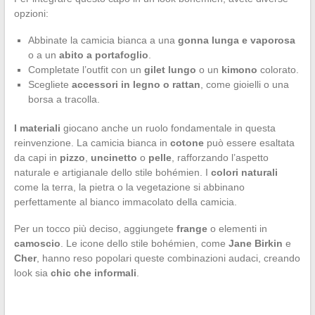
opzioni:
Abbinate la camicia bianca a una
gonna lunga e vaporosa
o a un
abito a portafoglio
.
Completate l’outfit con un
gilet lungo
o un
kimono
colorato.
Scegliete
accessori in legno o rattan
, come gioielli o una
borsa a tracolla.
I materiali
giocano anche un ruolo fondamentale in questa
reinvenzione. La camicia bianca in
cotone
può essere esaltata
da capi in
pizzo
,
uncinetto
o
pelle
, rafforzando l’aspetto
naturale e artigianale dello stile bohémien. I
colori naturali
come la terra, la pietra o la vegetazione si abbinano
perfettamente al bianco immacolato della camicia.
Per un tocco più deciso, aggiungete
frange
o elementi in
camoscio
. Le icone dello stile bohémien, come
Jane Birkin
e
Cher
, hanno reso popolari queste combinazioni audaci, creando
look sia
chic che informali
.