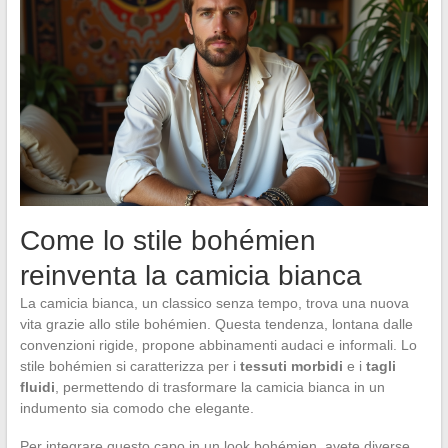
Come lo stile bohémien
reinventa la camicia bianca
La camicia bianca, un classico senza tempo, trova una nuova
vita grazie allo stile bohémien. Questa tendenza, lontana dalle
convenzioni rigide, propone abbinamenti audaci e informali. Lo
stile bohémien si caratterizza per i
tessuti morbidi
e i
tagli
fluidi
, permettendo di trasformare la camicia bianca in un
indumento sia comodo che elegante.
Per integrare questo capo in un look bohémien, avete diverse