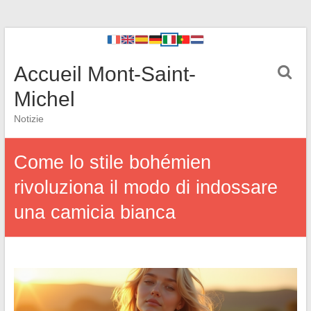
Accueil Mont-Saint-
Michel
Notizie
Come lo stile bohémien
rivoluziona il modo di indossare
una camicia bianca