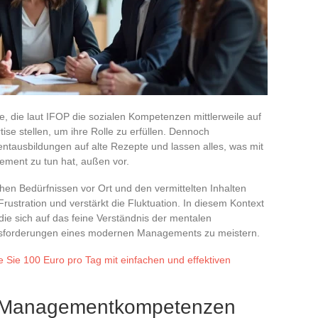
te, die laut IFOP die sozialen Kompetenzen mittlerweile auf
tise stellen, um ihre Rolle zu erfüllen. Dennoch
tausbildungen auf alte Rezepte und lassen alles, was mit
ement zu tun hat, außen vor.
hen Bedürfnissen vor Ort und den vermittelten Inhalten
rustration und verstärkt die Fluktuation. In diesem Kontext
 die sich auf das feine Verständnis der mentalen
usforderungen eines modernen Managements zu meistern.
e Sie 100 Euro pro Tag mit einfachen und effektiven
n Managementkompetenzen