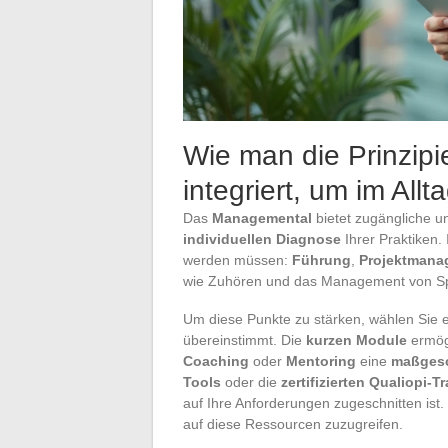
Wie man die Prinzip
integriert, um im Allt
Das
Managemental
bietet zugängliche u
individuellen Diagnose
Ihrer Praktiken. 
werden müssen:
Führung
,
Projektmana
wie Zuhören und das Management von S
Um diese Punkte zu stärken, wählen Sie 
übereinstimmt. Die
kurzen Module
ermögl
Coaching
oder
Mentoring
eine
maßgesc
Tools
oder die
zertifizierten Qualiopi-
auf Ihre Anforderungen zugeschnitten is
auf diese Ressourcen zuzugreifen.