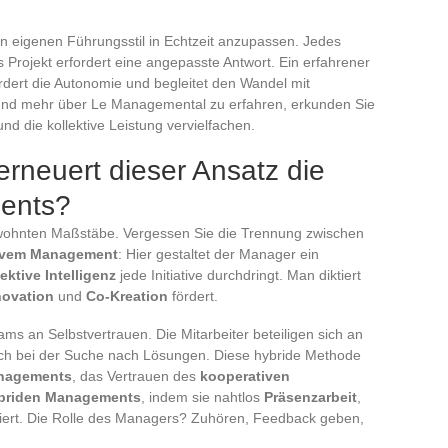
den eigenen Führungsstil in Echtzeit anzupassen. Jedes
s Projekt erfordert eine angepasste Antwort. Ein erfahrener
rdert die Autonomie und begleitet den Wandel mit
 und mehr über Le Managemental zu erfahren, erkunden Sie
nd die kollektive Leistung vervielfachen.
rneuert dieser Ansatz die
ents?
ewohnten Maßstäbe. Vergessen Sie die Trennung zwischen
tivem Management
: Hier gestaltet der Manager ein
lektive Intelligenz
jede Initiative durchdringt. Man diktiert
novation
und
Co-Kreation
fördert.
ms an Selbstvertrauen. Die Mitarbeiter beteiligen sich an
sich bei der Suche nach Lösungen. Diese hybride Methode
anagements
, das Vertrauen des
kooperativen
briden Managements
, indem sie nahtlos
Präsenzarbeit
,
iert. Die Rolle des Managers? Zuhören, Feedback geben,