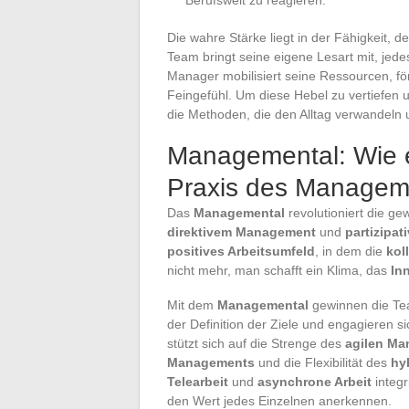
Die wahre Stärke liegt in der Fähigkeit, 
Team bringt seine eigene Lesart mit, jede
Manager mobilisiert seine Ressourcen, fö
Feingefühl. Um diese Hebel zu vertiefen
die Methoden, die den Alltag verwandeln u
Managemental: Wie e
Praxis des Managem
Das
Managemental
revolutioniert die g
direktivem Management
und
partizipa
positives Arbeitsumfeld
, in dem die
kol
nicht mehr, man schafft ein Klima, das
In
Mit dem
Managemental
gewinnen die Tea
der Definition der Ziele und engagieren 
stützt sich auf die Strenge des
agilen M
Managements
und die Flexibilität des
hy
Telearbeit
und
asynchrone Arbeit
integr
den Wert jedes Einzelnen anerkennen.