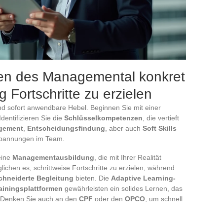
ien des Managemental konkret
ag Fortschritte zu erzielen
nd sofort anwendbare Hebel. Beginnen Sie mit einer
Identifizieren Sie die
Schlüsselkompetenzen
, die vertieft
gement
,
Entscheidungsfindung
, aber auch
Soft Skills
pannungen im Team.
eine
Managementausbildung
, die mit Ihrer Realität
ichen es, schrittweise Fortschritte zu erzielen, während
hneiderte Begleitung
bieten. Die
Adaptive Learning-
Trainingsplattformen
gewährleisten ein solides Lernen, das
t. Denken Sie auch an den
CPF
oder den
OPCO
, um schnell