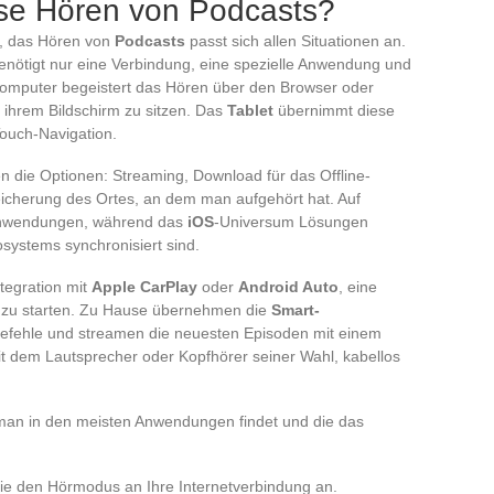
ose Hören von Podcasts?
t, das Hören von
Podcasts
passt sich allen Situationen an.
enötigt nur eine Verbindung, eine spezielle Anwendung und
omputer begeistert das Hören über den Browser oder
r ihrem Bildschirm zu sitzen. Das
Tablet
übernimmt diese
ouch-Navigation.
n die Optionen: Streaming, Download für das Offline-
icherung des Ortes, an dem man aufgehört hat. Auf
 Anwendungen, während das
iOS
-Universum Lösungen
osystems synchronisiert sind.
tegration mit
Apple CarPlay
oder
Android Auto
, eine
e zu starten. Zu Hause übernehmen die
Smart-
befehle und streamen die neuesten Episoden mit einem
t dem Lautsprecher oder Kopfhörer seiner Wahl, kabellos
e man in den meisten Anwendungen findet und die das
ie den Hörmodus an Ihre Internetverbindung an.