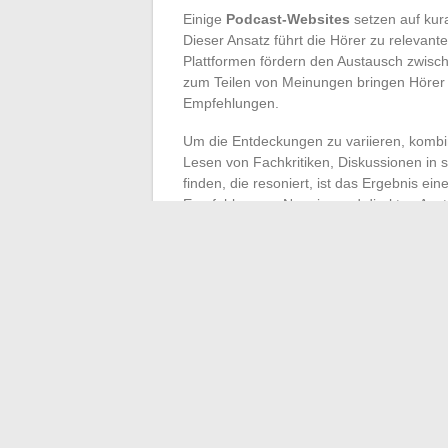
Einige
Podcast-Websites
setzen auf kura
Dieser Ansatz führt die Hörer zu relevan
Plattformen fördern den Austausch zwisc
zum Teilen von Meinungen bringen Hörer nä
Empfehlungen.
Um die Entdeckungen zu variieren, kombi
Lesen von Fachkritiken, Diskussionen in
finden, die resoniert, ist das Ergebnis e
Empfehlungen, Neugier und direkten Aus
Algorithmen, menschliche Editorialisieru
aufeinandertreffen.
Letztendlich erfindet sich der Podcast je
kollektiven Erfindung. Nichts hindert dara
unerwarteten Stimme überraschen zu lassen
verändert hat. Die nächste Entdeckung wa
←
Mindestalter für den Besuch von Les V