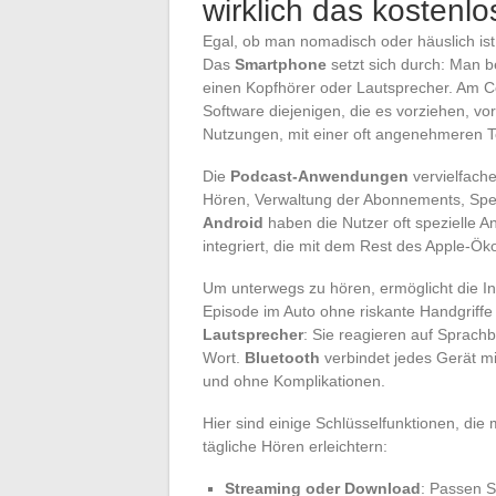
wirklich das kostenl
Egal, ob man nomadisch oder häuslich is
Das
Smartphone
setzt sich durch: Man b
einen Kopfhörer oder Lautsprecher. Am C
Software diejenigen, die es vorziehen, vo
Nutzungen, mit einer oft angenehmeren T
Die
Podcast-Anwendungen
vervielfache
Hören, Verwaltung der Abonnements, Spe
Android
haben die Nutzer oft spezielle
integriert, die mit dem Rest des Apple-Ök
Um unterwegs zu hören, ermöglicht die In
Episode im Auto ohne riskante Handgriff
Lautsprecher
: Sie reagieren auf Sprach
Wort.
Bluetooth
verbindet jedes Gerät mi
und ohne Komplikationen.
Hier sind einige Schlüsselfunktionen, di
tägliche Hören erleichtern:
Streaming oder Download
: Passen S