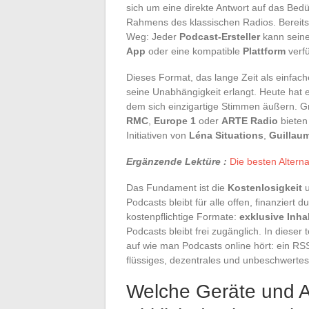
sich um eine direkte Antwort auf das Bedü
Rahmens des klassischen Radios. Bereits
Weg: Jeder
Podcast-Ersteller
kann sein
App
oder eine kompatible
Plattform
verfü
Dieses Format, das lange Zeit als einfa
seine Unabhängigkeit erlangt. Heute hat es
dem sich einzigartige Stimmen äußern. 
RMC
,
Europe 1
oder
ARTE Radio
bieten
Initiativen von
Léna Situations
,
Guillau
Ergänzende Lektüre :
Die besten Alterna
Das Fundament ist die
Kostenlosigkeit
u
Podcasts bleibt für alle offen, finanziert d
kostenpflichtige Formate:
exklusive Inha
Podcasts bleibt frei zugänglich. In dieser
auf wie man Podcasts online hört: ein RS
flüssiges, dezentrales und unbeschwerte
Welche Geräte und 