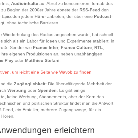
rfnis,
Audioinhalte
auf Abruf zu konsumieren, fernab des
 zu Beginn der 2000er Jahre ebnete der
RSS-Feed
den
e Episoden jedem
Hörer
anbieten, der über eine
Podcast-
gt, ohne technische Barrieren.
che Wiederholung des Radios angesehen wurde, hat schnell
 sich als ein Labor für Ideen und Experimente etabliert, in
Große Sender wie
France Inter
,
France Culture
,
RTL
,
 ihre eigenen Produktionen an, neben unabhängigen
me Pley
oder
Matthieu Stefani
.
tiven, um leicht eine Seite wie Wavob zu finden
nd die
Zugänglichkeit
: Die überwältigende Mehrheit der
urch
Werbung
oder
Spenden
. Es gibt einige
lte
, keine Werbung, Abonnements, aber der Kern des
 technischen und politischen Struktur findet man die Antwort
S-Feed, ein Ersteller, mehrere Zugangswege, für ein
s Hören.
Anwendungen erleichtern