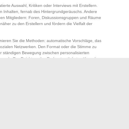
tierte Auswahl, Kritiken oder Interviews mit Erstellern.
ten Inhalten, fernab des Hintergrundgeräuschs. Andere
hen Mitgliedern: Foren, Diskussionsgruppen und Räume
her zu den Erstellern und fördern die Vielfalt der
nieren Sie die Methoden: automatische Vorschläge, das
 sozialen Netzwerken. Den Format oder die Stimme zu
iner ständigen Bewegung zwischen personalisierten
tausch. Der Reichtum des Podcasts wächst, während
ng und die Energie der Hörgemeinschaften
den Tag neu, getragen von der Freiheit des Hörens und der
n, eine neue Serie auszuprobieren, sich von einer
 oder die Episode zu teilen, die Ihre Sicht auf die Welt
rtet nur auf den nächsten Klick.
isiteurs: Tipps für Eltern und Empfehlungen